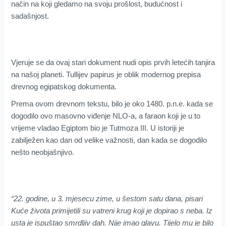
način na koji gledamo na svoju prošlost, budućnost i
sadašnjost.
Vjeruje se da ovaj stari dokument nudi opis prvih letećih tanjira
na našoj planeti. Tullijev papirus je oblik modernog prepisa
drevnog egipatskog dokumenta.
Prema ovom drevnom tekstu, bilo je oko 1480. p.n.e. kada se
dogodilo ovo masovno viđenje NLO-a, a faraon koji je u to
vrijeme vladao Egiptom bio je Tutmoza III. U istoriji je
zabilježen kao dan od velike važnosti, dan kada se dogodilo
nešto neobjašnjivo.
“22. godine, u 3. mjesecu zime, u šestom satu dana, pisari
Kuće života primijetili su vatreni krug koji je dopirao s neba. Iz
usta je ispuštao smrdljiv dah. Nije imao glavu. Tijelo mu je bilo