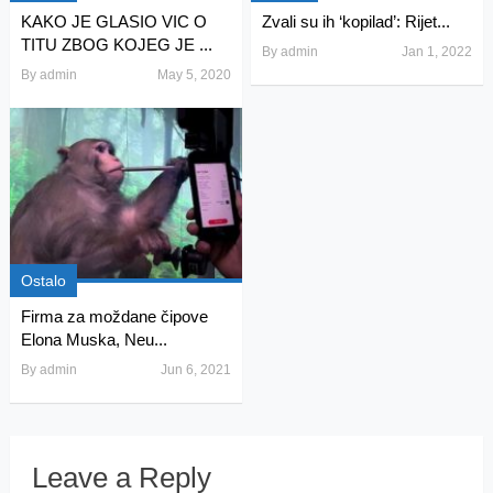
KAKO JE GLASIO VIC O
Zvali su ih ‘kopilad’: Rijet...
TITU ZBOG KOJEG JE ...
By
admin
Jan 1, 2022
By
admin
May 5, 2020
Ostalo
Firma za moždane čipove
Elona Muska, Neu...
By
admin
Jun 6, 2021
Leave a Reply