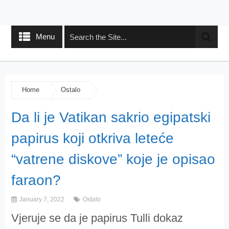
Menu
Home
Ostalo
Da li je Vatikan sakrio egipatski
papirus koji otkriva leteće
“vatrene diskove” koje je opisao
faraon?
January 7, 2022
Ostalo
Vjeruje se da je papirus Tulli dokaz