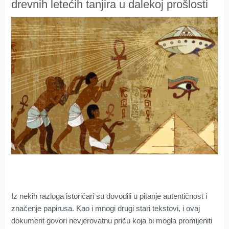
drevnih letećih tanjira u dalekoj prošlosti
Iz nekih razloga istoričari su dovodili u pitanje autentičnost i
značenje papirusa. Kao i mnogi drugi stari tekstovi, i ovaj
dokument govori nevjerovatnu priču koja bi mogla promijeniti