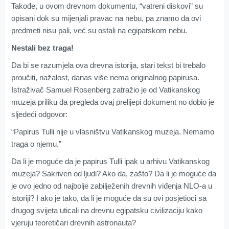
Takođe, u ovom drevnom dokumentu, “vatreni diskovi” su
opisani dok su mijenjali pravac na nebu, pa znamo da ovi
predmeti nisu pali, već su ostali na egipatskom nebu.
Nestali bez traga!
Da bi se razumjela ova drevna istorija, stari tekst bi trebalo
proučiti, nažalost, danas više nema originalnog papirusa.
Istraživač Samuel Rosenberg zatražio je od Vatikanskog
muzeja priliku da pregleda ovaj prelijepi dokument no dobio je
sljedeći odgovor:
“Papirus Tulli nije u vlasništvu Vatikanskog muzeja. Nemamo
traga o njemu.”
Da li je moguće da je papirus Tulli ipak u arhivu Vatikanskog
muzeja? Sakriven od ljudi? Ako da, zašto? Da li je moguće da
je ovo jedno od najbolje zabilježenih drevnih viđenja NLO-a u
istoriji? I ako je tako, da li je moguće da su ovi posjetioci sa
drugog svijeta uticali na drevnu egipatsku civilizaciju kako
vjeruju teoretičari drevnih astronauta?