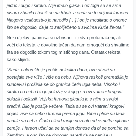
jedno i dugo i široko. Nije imalo glasa. I od toga su se srca
pisara zbunila i bacili se na trbuh, a onda su to prijavili faraonu.
Njegovo veličanstvo je naredilo […] i on je meditirao o onome
što se dogodilo, da je to zabilježeno u svicima Kuće života.”
Neki dijelovi papirusa su izbrisani ili jedva protumačeni, ali
veći dio teksta je dovoljno tačan da nam omogući da shvatimo
šta se dogodilo tokom tog mističnog dana. Ostatak teksta
kako slijedi:
“Sada, nakon što je prošlo nekoliko dana, ove stvari su
postajale sve više i više na nebu. Njihova raskoš premašila je
sunčevu i proširila se do granica četiri ugla neba. Visoko i
široko na nebu bio je položaj iz kojeg su ovi vatreni krugovi
dolazili i odlazili. Vojska faraona gledala je s njim u svojoj
sredini. Bilo je poslije večere. Tada su se ovi vatreni krugovi
popeli više na nebo i krenuli prema jugu. Ribe i ptice su tada
padale sa neba. Čudo nikad ranije poznato od osnutka njihove
zemlje. I faraon učini da se tamjan donese da bi se pomirio sa
Zemljom, a ono što se dogodilo naredi da se napiše u