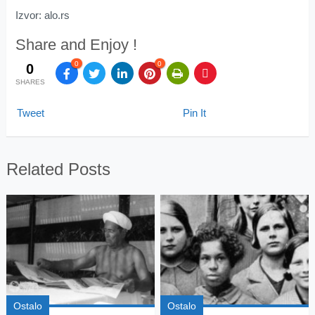
Izvor: alo.rs
Share and Enjoy !
0
0
0
SHARES
Tweet
Pin It
Related Posts
Ostalo
Ostalo