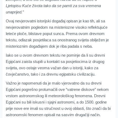
Ljetopisu Kuće života tako da se pamti za sva vremena
unaprijed.”
Ovaj nevjerovatni istorijski događaj opisan je kao tih, ali sa
nevjerovatnim pogledom na misteriozne visoko reflektujuće
leteće ploče, blistave poput sunca. Prema ovom drevnom
tekstu, odlazak posjetilaca sa onostranog svijeta obilježen je
misterioznim događajem dok je riba padala s neba.
Iako se u ovom drevnom tekstu ne pominje da li su drevni
Egipćani zaista stupili u kontakt sa posjetiocima iz drugog
svijeta, ovo ostaje veoma važan dan u istoriji, kako za
čovječanstvo, tako i za drevnu egipatsku civilizaciju.
Važno je napomenuti da je malo vjerovatno da su drevni
Egipćani pogrešno protumačili ove “vatrene diskove” nekom
vrstom astronomskog ili meteorološkog fenomena. Drevni
Egipćani su bili iskusni i sjajni astronomi, a do 1500. godine
prije nove ere imali su stručnost u ovoj oblasti, što znači da bi
astronomski fenomen opisali na sasvim drugačiji način.