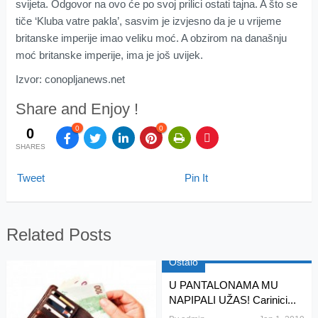
svijeta. Odgovor na ovo će po svoj prilici ostati tajna. A što se
tiče ‘Kluba vatre pakla’, sasvim je izvjesno da je u vrijeme
britanske imperije imao veliku moć. A obzirom na današnju
moć britanske imperije, ima je još uvijek.
Izvor: conopljanews.net
Share and Enjoy !
0
0
0
SHARES
Tweet
Pin It
Related Posts
Ostalo
U PANTALONAMA MU
NAPIPALI UŽAS! Carinici...