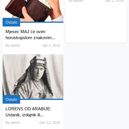
By
admin
Jan 1, 2019
Ostalo
Mjesec MAJ će ovim
horoskopskim znakovim...
By
admin
Apr 4, 2019
Ostalo
LORENS OD ARABIJE:
Ustanik, izdajnik ili...
By
admin
Dec 12, 2020