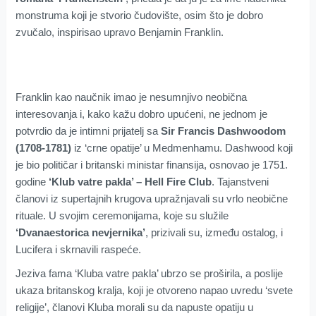
monstruma koji je stvorio čudovište, osim što je dobro
zvučalo, inspirisao upravo Benjamin Franklin.
Franklin kao naučnik imao je nesumnjivo neobična
interesovanja i, kako kažu dobro upućeni, ne jednom je
potvrdio da je intimni prijatelj sa
Sir Francis Dashwoodom
(1708-1781)
iz ‘crne opatije’ u Medmenhamu. Dashwood koji
je bio političar i britanski ministar finansija, osnovao je 1751.
godine
‘Klub vatre pakla’ – Hell Fire Club
. Tajanstveni
članovi iz supertajnih krugova upražnjavali su vrlo neobične
rituale. U svojim ceremonijama, koje su služile
‘Dvanaestorica nevjernika’
, prizivali su, između ostalog, i
Lucifera i skrnavili raspeće.
Jeziva fama ‘Kluba vatre pakla’ ubrzo se proširila, a poslije
ukaza britanskog kralja, koji je otvoreno napao uvredu ‘svete
religije’, članovi Kluba morali su da napuste opatiju u