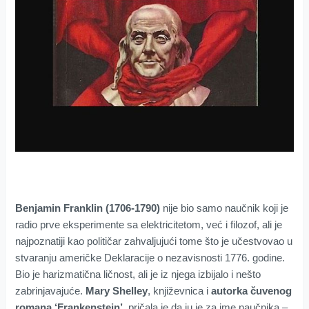
Benjamin Franklin
(1706-1790)
nije bio samo naučnik koji je
radio prve eksperimente sa elektricitetom, već i filozof, ali je
najpoznatiji kao političar zahvaljujući tome što je učestvovao u
stvaranju američke Deklaracije o nezavisnosti 1776. godine.
Bio je harizmatična ličnost, ali je iz njega izbijalo i nešto
zabrinjavajuće.
Mary Shelley
, književnica i
autorka čuvenog
romana ‘Frankenstein’
, pričala je da ju je za ime naučnika –