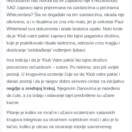
neizostavno nas novodi da se zapitamo nije li nezavisnost
SAD zapravo tajno pripremana na sastancima u pećinama
Whitcombea? Šta se događalo na tim sastancima, nikada nije
otkriveno, a i o ritualima se zna vrlo malo, jer je sekretar Paul
Whitehead sva dokumenta i anale bratstva spalio. Neki tvrde
da je ‘Klub vatre pakla’ zapravo bio tajno pagansko društvo,
koje je praktikovalo rituale tantrizma, odnosno crnu magiju i
dostizanje ‘oslobađanja’ vođenjem ljubavi.
Ima indicija i da je ‘Klub Vatre pakla’ bio tajno društvo
posvećeno nečastivom – sotoni. Po nekima, ono još uvijek
postoji. U krugovima ezoterije čuje se da ‘Klub vatre pakla’ i
danas postoji i da je njegov dobro skriveni centar za inicijativu
negdje u srednjoj Irskoj.
Njegovim članovima je naređeno
da ćute, a za izdaju i odavanje tajni predviđene su užane
kazne.
Pitanje je koliko se mračni i užasni ezoterizam satanskih
krugova integrisao sa stvarnom svjetskom moći i ako je to
tačno, koliko je uticao na stvaranje istorije savremenog