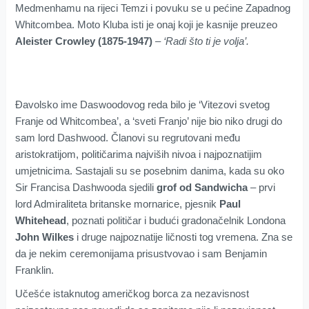
Medmenhamu na rijeci Temzi i povuku se u pećine Zapadnog
Whitcombea. Moto Kluba isti je onaj koji je kasnije preuzeo
Aleister Crowley (1875-1947)
–
‘Radi što ti je volja’.
Đavolsko ime Daswoodovog reda bilo je ‘Vitezovi svetog
Franje od Whitcombea’, a ‘sveti Franjo’ nije bio niko drugi do
sam lord Dashwood. Članovi su regrutovani među
aristokratijom, političarima najviših nivoa i najpoznatijim
umjetnicima. Sastajali su se posebnim danima, kada su oko
Sir Francisa Dashwooda sjedili
grof od Sandwicha
– prvi
lord Admiraliteta britanske mornarice, pjesnik
Paul
Whitehead
, poznati političar i budući gradonačelnik Londona
John Wilkes
i druge najpoznatije ličnosti tog vremena. Zna se
da je nekim ceremonijama prisustvovao i sam Benjamin
Franklin.
Učešće istaknutog američkog borca za nezavisnost