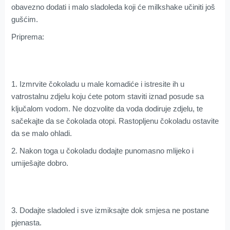
obavezno dodati i malo sladoleda koji će milkshake učiniti još
gušćim.
Priprema:
1. Izmrvite čokoladu u male komadiće i istresite ih u
vatrostalnu zdjelu koju ćete potom staviti iznad posude sa
ključalom vodom. Ne dozvolite da voda dodiruje zdjelu, te
sačekajte da se čokolada otopi. Rastopljenu čokoladu ostavite
da se malo ohladi.
2. Nakon toga u čokoladu dodajte punomasno mlijeko i
umiješajte dobro.
3. Dodajte sladoled i sve izmiksajte dok smjesa ne postane
pjenasta.