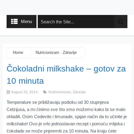
Menu
Home
Nutricionizam
·
Zdravlje
Čokoladni milkshake – gotov za
10 minuta
August 16, 2014
Nutricionizam
,
Zdravlje
Temperature se približavaju podioku od 30 stupnjeva
Celzijusa, a mi činimo sve što smo možemo kako bi se malo
ohladili. Osim Cedevite i limunade, sjajan način da to učinite je
milkshake! Ovo je vrlo jednostavan recept i pomoću mlijeka i
čokolade se može pripremiti za 10 minuta. Na kraju ćete