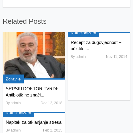
Related Posts
Nutricionizam
Recept za dugovječnost –
očistite ...
By
admin
Nov 11, 2014
Zdravlje
SRPSKI DOKTOR TVRDI:
Antibiotik ne znači...
By
admin
Dec 12, 2018
Nutricionizam
Napitak za otklanjanje stresa
By
admin
Feb 2, 2015