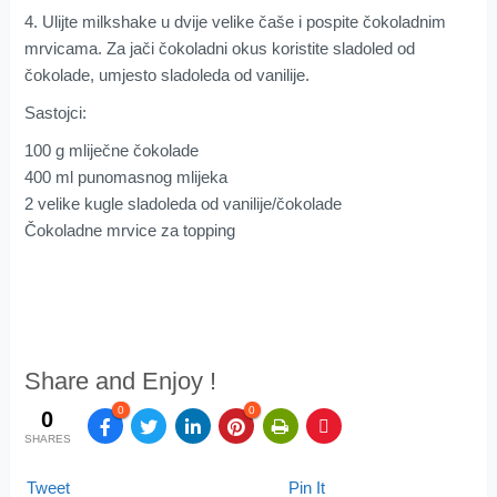
4. Ulijte milkshake u dvije velike čaše i pospite čokoladnim
mrvicama. Za jači čokoladni okus koristite sladoled od
čokolade, umjesto sladoleda od vanilije.
Sastojci:
100 g mliječne čokolade
400 ml punomasnog mlijeka
2 velike kugle sladoleda od vanilije/čokolade
Čokoladne mrvice za topping
Share and Enjoy !
0
0
0
SHARES
Tweet
Pin It