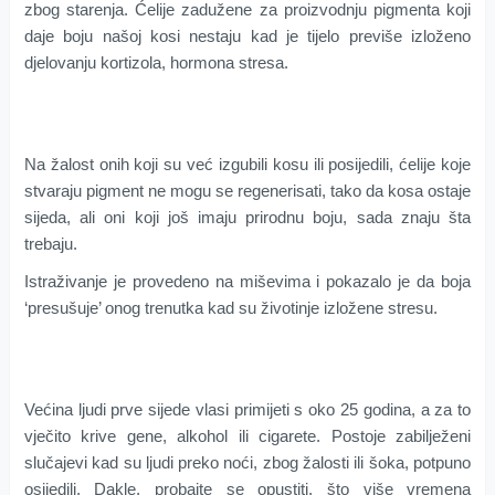
zbog starenja. Ćelije zadužene za proizvodnju pigmenta koji
daje boju našoj kosi nestaju kad je tijelo previše izloženo
djelovanju kortizola, hormona stresa.
Na žalost onih koji su već izgubili kosu ili posijedili, ćelije koje
stvaraju pigment ne mogu se regenerisati, tako da kosa ostaje
sijeda, ali oni koji još imaju prirodnu boju, sada znaju šta
trebaju.
Istraživanje je provedeno na miševima i pokazalo je da boja
‘presušuje’ onog trenutka kad su životinje izložene stresu.
Većina ljudi prve sijede vlasi primijeti s oko 25 godina, a za to
vječito krive gene, alkohol ili cigarete. Postoje zabilježeni
slučajevi kad su ljudi preko noći, zbog žalosti ili šoka, potpuno
osijedili. Dakle, probajte se opustiti, što više vremena