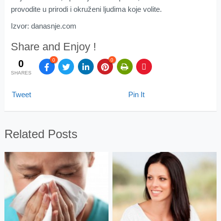
provodite u prirodi i okruženi ljudima koje volite.
Izvor: danasnje.com
Share and Enjoy !
0
0
0
SHARES
Tweet
Pin It
Related Posts