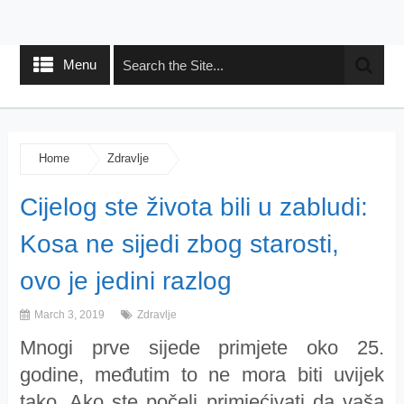
Menu
Home
Zdravlje
Cijelog ste života bili u zabludi:
Kosa ne sijedi zbog starosti,
ovo je jedini razlog
March 3, 2019
Zdravlje
Mnogi prve sijede primjete oko 25.
godine, međutim to ne mora biti uvijek
tako. Ako ste počeli primjećivati da vaša