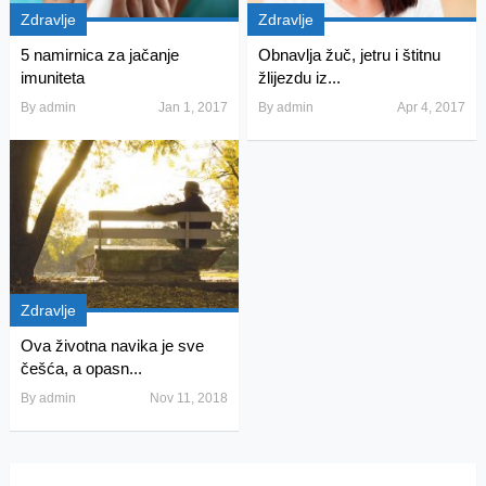
Zdravlje
Zdravlje
5 namirnica za jačanje
Obnavlja žuč, jetru i štitnu
imuniteta
žlijezdu iz...
By
admin
Jan 1, 2017
By
admin
Apr 4, 2017
Zdravlje
Ova životna navika je sve
češća, a opasn...
By
admin
Nov 11, 2018