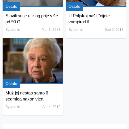
Ostalo
Ostalo
Stavili su je u izlog prije više
U Poljskoj našli “dijete
od 90 G...
vampira&#...
By
admin
Mar 3, 2023
By
admin
Sep 9, 2018
Ostalo
Muž joj nestao samo 6
sedmica nakon vjen...
By
admin
Apr 4, 2019