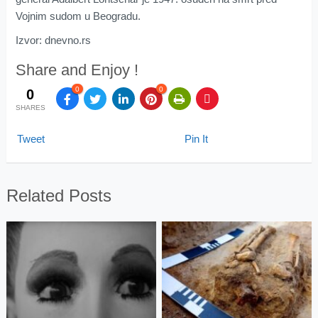
Vojnim sudom u Beogradu.
Izvor: dnevno.rs
Share and Enjoy !
0
0
0
SHARES
Tweet
Pin It
Related Posts