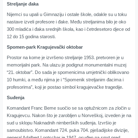
Streljanje đaka
Nijemci su upali u Gimnaziju i ostale škole, odakle su u toku
nastave izveli profesore i đake. Među streljanima bilo je oko
300 mladića i đaka srednjih škola, kao i četrdesetoro djece od
12 do 15 godina starosti.
Spomen-park Kragujevački oktobar
Prostor na kome je izvršeno streljanje 1953. pretvoren je u
memorijalni park. Na ulazu je podignut monumentalni muzej
“21. oktobar”. Do sada je spomenicima umjetnički oblikovano
10 humki, a među njima je i “Spomenik streljanim đacima i
profesorima”, koji je postao simbol kragujevačke tragedije.
Suđenja
Komandant Franc Beme suočio se sa optužnicom za zločin u
Kragujevcu. Nakon što je zarobljen u Norveškoj, izveden je na
sud u sklopu Naknadnih nirnberških suđenja. Izvršio je
samoubistvo. Komandant 724. puka 704. pješadijske divizije,
general Adalbert Lontschar je 1947. osuđen na smrt pred