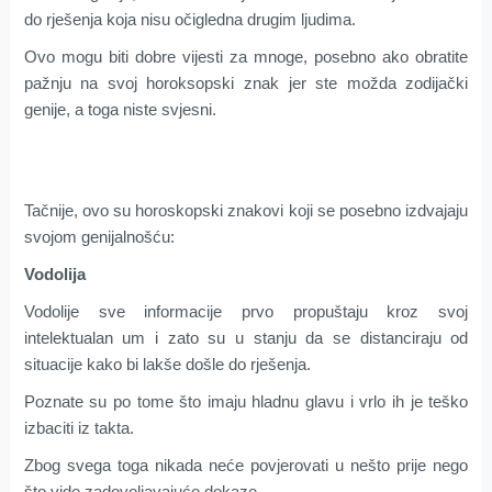
do rješenja koja nisu očigledna drugim ljudima.
Ovo mogu biti dobre vijesti za mnoge, posebno ako obratite
pažnju na svoj horoksopski znak jer ste možda zodijački
genije, a toga niste svjesni.
Tačnije, ovo su horoskopski znakovi koji se posebno izdvajaju
svojom genijalnošću:
Vodolija
Vodolije sve informacije prvo propuštaju kroz svoj
intelektualan um i zato su u stanju da se distanciraju od
situacije kako bi lakše došle do rješenja.
Poznate su po tome što imaju hladnu glavu i vrlo ih je teško
izbaciti iz takta.
Zbog svega toga nikada neće povjerovati u nešto prije nego
što vide zadovoljavajuće dokaze.