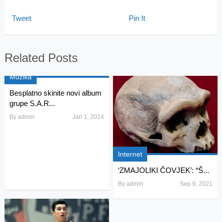
Tweet
Pin It
Related Posts
Muzika
Besplatno skinite novi album
grupe S.A.R...
By
admin
Jan 1, 2014
Internet
‘ZMAJOLIKI ČOVJEK’: “Š...
By
admin
Sep 9, 2021